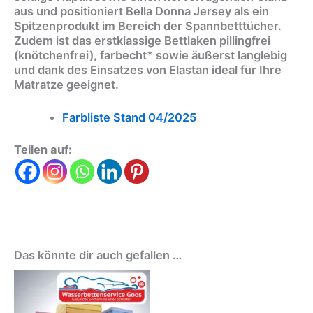
aus und positioniert Bella Donna Jersey als ein
Spitzenprodukt im Bereich der Spannbetttücher.
Zudem ist das erstklassige Bettlaken pillingfrei
(knötchenfrei), farbecht* sowie äußerst langlebig
und dank des Einsatzes von Elastan ideal für Ihre
Matratze geeignet.
Farbliste Stand 04/2025
Teilen auf:
Das könnte dir auch gefallen …
Dieses
Produkt
weist