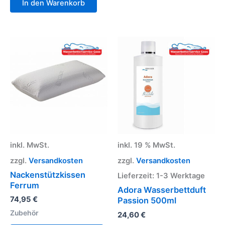
In den Warenkorb
Dieses
Produkt
weist
mehrere
Varianten
auf.
Die
Optionen
können
auf
inkl. MwSt.
inkl. 19 % MwSt.
der
Produktseite
zzgl.
Versandkosten
zzgl.
Versandkosten
gewählt
Nackenstützkissen
Lieferzeit:
1-3 Werktage
werden
Ferrum
Adora Wasserbettduft
74,95
€
Passion 500ml
Zubehör
24,60
€