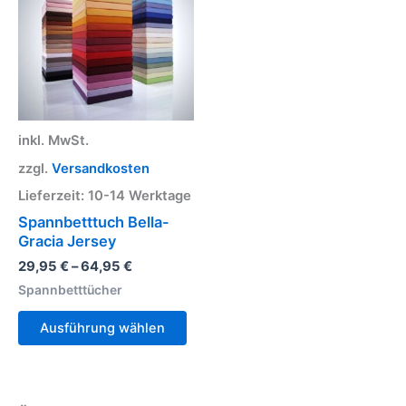
mehrere
Varianten
auf.
Die
Optionen
können
auf
inkl. MwSt.
der
Produktseite
zzgl.
Versandkosten
gewählt
Lieferzeit:
10-14 Werktage
werden
Spannbetttuch Bella-
Gracia Jersey
29,95
€
–
64,95
€
Spannbetttücher
Ausführung wählen