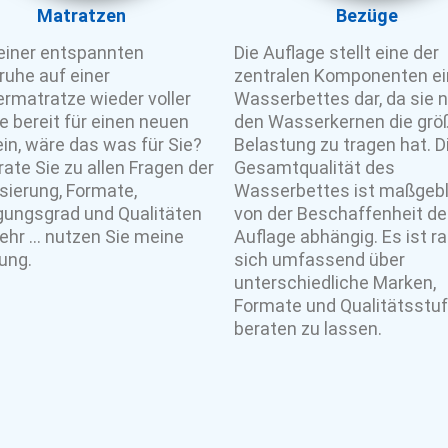
Matratzen
Bezüge
einer entspannten
Die Auflage stellt eine der
uhe auf einer
zentralen Komponenten e
rmatratze wieder voller
Wasserbettes dar, da sie 
e bereit für einen neuen
den Wasserkernen die grö
in, wäre das was für Sie?
Belastung zu tragen hat. D
rate Sie zu allen Fragen der
Gesamtqualität des
isierung, Formate,
Wasserbettes ist maßgebl
ungsgrad und Qualitäten
von der Beschaffenheit de
ehr … nutzen Sie meine
Auflage abhängig. Es ist r
ung.
sich umfassend über
unterschiedliche Marken,
Formate und Qualitätsstu
beraten zu lassen.