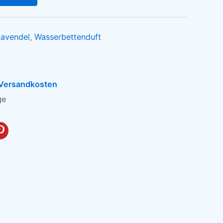
Lavendel
,
Wasserbettenduft
Versandkosten
ge