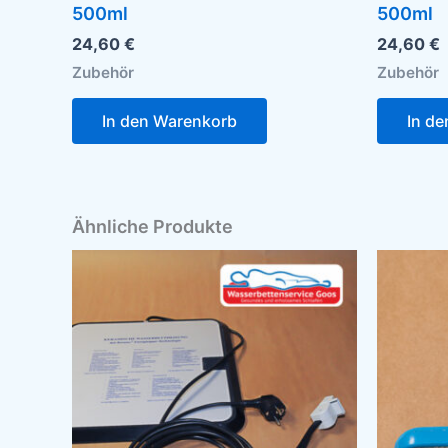
500ml
500ml
24,60
€
24,60
€
Zubehör
Zubehör
In den Warenkorb
In d
Ähnliche Produkte