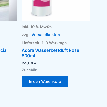
auf
der
Produktseite
gewählt
werden
inkl. 19 % MwSt.
zzgl.
Versandkosten
Lieferzeit:
1-3 Werktage
cia
Adora Wasserbettduft Rose
500ml
24,60
€
Zubehör
In den Warenkorb