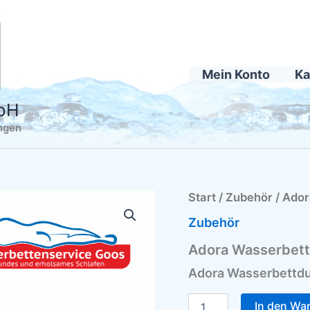
Mein Konto
Ka
mbH
ingen
Adora
Start
/
Zubehör
/ Ador
Wasserbettduft
Zubehör
Lavendel
500ml
Adora Wasserbett
Menge
Adora Wasserbettdu
In den Wa