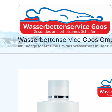
Zum
Inhalt
springen
Wasserbettenservice Goos G
Ihr Fachgeschäft rund um das Wasserbett in Denzl