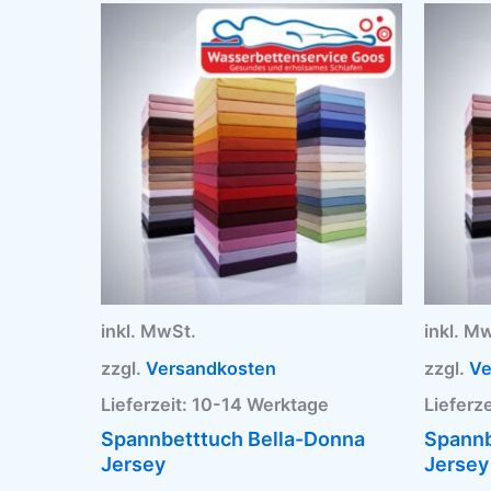
Dieses
Produkt
weist
mehrere
Varianten
auf.
Die
Optionen
können
auf
der
Produktseite
gewählt
inkl. MwSt.
inkl. M
werden
zzgl.
Versandkosten
zzgl.
Ve
Lieferzeit:
10-14 Werktage
Lieferze
Spannbetttuch Bella-Donna
Spannb
Jersey
Jersey