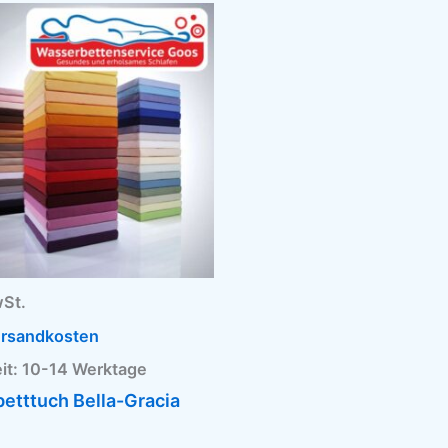
Dieses
Produkt
weist
mehrere
Varianten
auf.
Die
Optionen
können
auf
der
Produktseite
gewählt
wSt.
werden
rsandkosten
it:
10-14 Werktage
etttuch Bella-Gracia