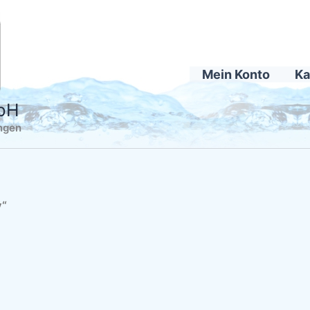
Mein Konto
Ka
mbH
ingen
y“