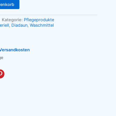
renkorb
Kategorie:
Pflegeprodukte
riell
,
Diadaun
,
Waschmittel
Versandkosten
ge