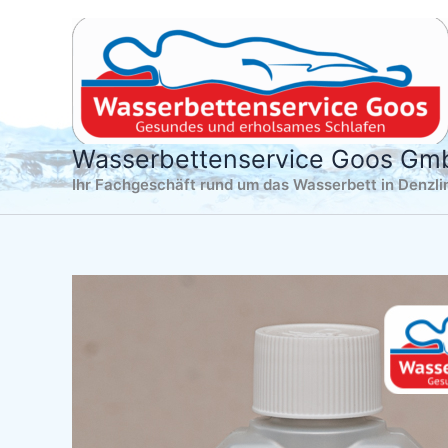
Zum
Inhalt
springen
Wasserbettenservice Goos G
Ihr Fachgeschäft rund um das Wasserbett in Denzl