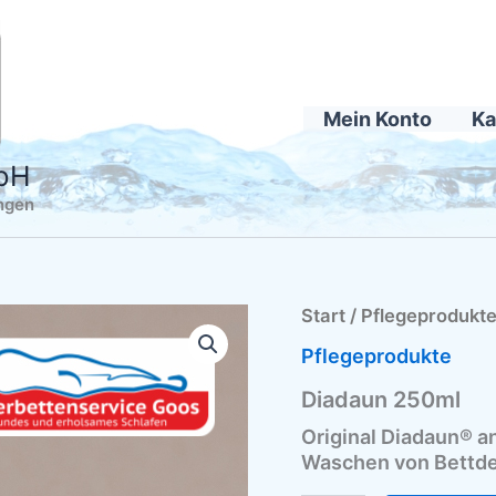
Mein Konto
Ka
mbH
ingen
Diadaun
Start
/
Pflegeprodukt
250ml
Pflegeprodukte
Menge
Diadaun 250ml
Original Diadaun® an
Waschen von Bettde