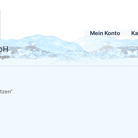
Mein Konto
Ka
mbH
ingen
utzen“