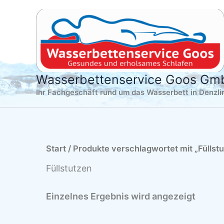
Zum
Inhalt
springen
Wasserbettenservice Goos G
Ihr Fachgeschäft rund um das Wasserbett in Denzl
Start
/ Produkte verschlagwortet mit „Füllst
Füllstutzen
Einzelnes Ergebnis wird angezeigt